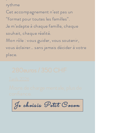
rythme
Cet accompagnement n’est pas un
“format pour toutes les familles”.
Je m’adapte à chaque famille, chaque
souhait, chaque réalité.
Mon rôle : vous guider, vous soutenir,
vous éclairer… sans jamais décider à votre
place.
280euros / 350 CHF
Tarifs 2026
Moins de charge mentale, plus de
confiance.
Je choisis Petit Cocon