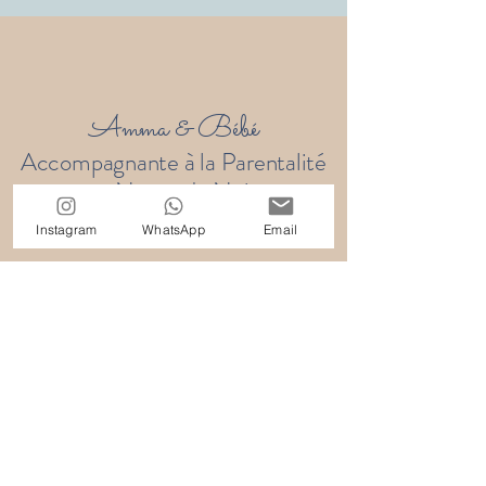
Amma & Bébé
Accompagnante à la Parentalité
et Nanny de Nuit
Instagram
WhatsApp
Email
Basée en Haute-Savoie • Canton
de Genève •
Déplacements France (sur devis)