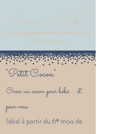
Amma & Bébé
Accompagnante à la parentalité et
Nanny de nuit
"Petit Cocon"
Créer un cocon pour bébé ... et
pour vous.
Idéal à partir du 6ᵉ mois de